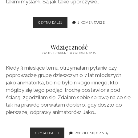
takimi myślami. Są jak takie uporczywe…
NIEDOSTATECZNA
CZYTAJ DALEJ
2 KOMENTARZE
Wdzięczność
OPUBLIKOWANE 11 GRUDNIA 2020
Kiedy 3 miesiące temu otrzymałam pytanie czy
poprowadzę grupę dziewczyn o 7 lat młodszych
jako animatorka, bo nie było nikogo innego, kto
mógłby się tego podjąć, trochę postawiona pod
ścianą, zgodziłam się. Zdałam sobie sprawę na co się
tak na prawdę porwałam dopiero, gdy doszło do
pierwszej odprawy animatorów. Jako…
WDZIĘCZNOŚĆ
CZYTAJ DALEJ
PODZIEL SIĘ OPINIĄ