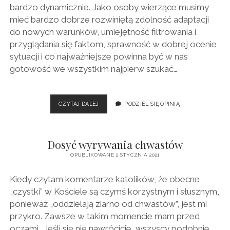
bardzo dynamicznie. Jako osoby wierzące musimy
mieć bardzo dobrze rozwiniętą zdolność adaptacji
do nowych warunków, umiejętność filtrowania i
przyglądania się faktom, sprawność w dobrej ocenie
sytuacji i co najważniejsze powinna być w nas
gotowość we wszystkim najpierw szukać…
HISTORIA
CZYTAJ DALEJ
PODZIEL SIĘ OPINIĄ
DRUGIEGO
CZŁOWIEKA
Dosyć wyrywania chwastów
OPUBLIKOWANE 2 STYCZNIA 2021
Kiedy czytam komentarze katolików, że obecne
„czystki” w Kościele są czymś korzystnym i słusznym,
ponieważ „oddzielają ziarno od chwastów”, jest mi
przykro. Zawsze w takim momencie mam przed
oczami „Jeśli się nie nawrócicie, wszyscy podobnie