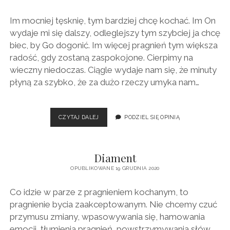
Im mocniej tęsknię, tym bardziej chcę kochać. Im On
wydaje mi się dalszy, odleglejszy tym szybciej ja chcę
biec, by Go dogonić. Im więcej pragnień tym większa
radość, gdy zostaną zaspokojone. Cierpimy na
wieczny niedoczas. Ciągle wydaje nam się, że minuty
płyną za szybko, że za dużo rzeczy umyka nam…
TĘSKNIĘ
CZYTAJ DALEJ
PODZIEL SIĘ OPINIĄ
Diament
OPUBLIKOWANE 19 GRUDNIA 2020
Co idzie w parze z pragnieniem kochanym, to
pragnienie bycia zaakceptowanym. Nie chcemy czuć
przymusu zmiany, wpasowywania się, hamowania
emocji, tłumienia pragnień, powstrzymywania słów,