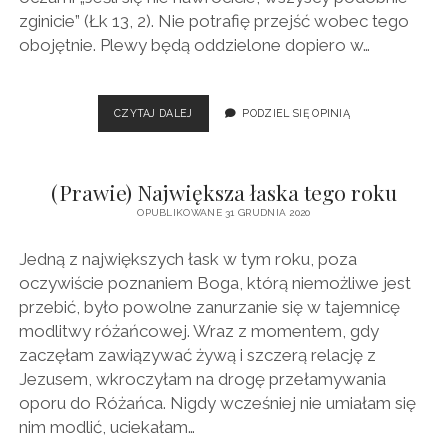
zginicie” (Łk 13, 2). Nie potrafię przejść wobec tego
obojętnie. Plewy będą oddzielone dopiero w…
DOSYĆ
CZYTAJ DALEJ
PODZIEL SIĘ OPINIĄ
WYRYWANIA
CHWASTÓW
(Prawie) Największa łaska tego roku
OPUBLIKOWANE 31 GRUDNIA 2020
Jedną z największych łask w tym roku, poza
oczywiście poznaniem Boga, którą niemożliwe jest
przebić, było powolne zanurzanie się w tajemnicę
modlitwy różańcowej. Wraz z momentem, gdy
zaczęłam zawiązywać żywą i szczerą relację z
Jezusem, wkroczyłam na drogę przełamywania
oporu do Różańca. Nigdy wcześniej nie umiałam się
nim modlić, uciekałam…