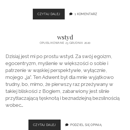
(PRAWIE)
CZYTAJ DALEJ
1 KOMENTARZ
NAJWIĘKSZA
ŁASKA
TEGO
wstyd
ROKU
OPUBLIKOWANE 23 GRUDNIA 2020
Dzisiaj jest mi po prostu wstyd. Za swój egoizm,
egocentryzm, myślenie w większości o sobie i
patrzenie w wąskiej perspektywie, wyłącznie,
mojego „ja”. Ten Adwent był dla mnie wyjątkowo
trudny, bo, mimo, że pierwszy raz przeżywany w
takiej bliskości z Bogiem, zabarwiony jest silnie
przytłaczającą tęsknotą i beznadziejną bezsilnością
wobec…
WSTYD
CZYTAJ DALEJ
PODZIEL SIĘ OPINIĄ