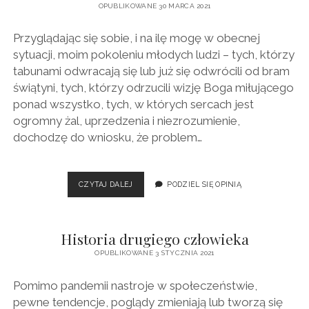
OPUBLIKOWANE 30 MARCA 2021
Dla
Przyglądając się sobie, i na ilę mogę w obecnej
Świata
sytuacji, moim pokoleniu młodych ludzi – tych, którzy
Wpisy
tabunami odwracają się lub już się odwrócili od bram
świątyni, tych, którzy odrzucili wizję Boga miłującego
ponad wszystko, tych, w których sercach jest
ogromny żal, uprzedzenia i niezrozumienie,
dochodzę do wniosku, że problem…
BRAK
CZYTAJ DALEJ
PODZIEL SIĘ OPINIĄ
WIARY
W
MIŁOŚĆ
Historia drugiego człowieka
OPUBLIKOWANE 3 STYCZNIA 2021
Pomimo pandemii nastroje w społeczeństwie,
pewne tendencje, poglądy zmieniają lub tworzą się