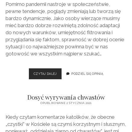
Pomimo pandemii nastroje w społeczeństwie,
pewne tendencje, poglądy zmieniają lub tworzą się
bardzo dynamicznie. Jako osoby wierzące musimy
mieć bardzo dobrze rozwiniętą zdolność adaptacji
do nowych warunków, umiejętność filtrowania i
przyglądania się faktom, sprawność w dobrej ocenie
sytuacji i co najważniejsze powinna być w nas
gotowość we wszystkim najpierw szukać…
HISTORIA
CZYTAJ DALEJ
PODZIEL SIĘ OPINIĄ
DRUGIEGO
CZŁOWIEKA
Dosyć wyrywania chwastów
OPUBLIKOWANE 2 STYCZNIA 2021
Kiedy czytam komentarze katolików, że obecne
„czystki” w Kościele są czymś korzystnym i słusznym,
ponieważ „oddzielają ziarno od chwastów”, jest mi