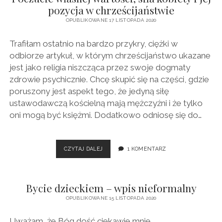
pozycja w chrześcijaństwie
OPUBLIKOWANE 17 LISTOPADA 2020
Trafiłam ostatnio na bardzo przykry, ciężki w
odbiorze artykuł, w którym chrześcijaństwo ukazane
jest jako religia niszcząca przez swoje dogmaty
zdrowie psychicznie. Chcę skupić się na części, gdzie
poruszony jest aspekt tego, że jedyną siłę
ustawodawczą kościelną mają mężczyźni i że tylko
oni mogą być księżmi. Dodatkowo odniosę się do…
POCZUCIE
CZYTAJ DALEJ
1 KOMENTARZ
WŁASNEJ
WARTOŚCI,
SIŁA
Bycie dzieckiem – wpis nieformalny
KOBIETY
I
OPUBLIKOWANE 15 LISTOPADA 2020
JEJ
POZYCJA
Uważam, że Bóg dość ciekawie mnie