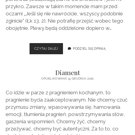
przykro. Zawsze w takim momencie mam przed
oczami „Jeśli się nie nawrócicie, wszyscy podobnie
zginicie” (Łk 13, 2). Nie potrafię przejść wobec tego
obojętnie. Plewy będą oddzielone dopiero w…
DOSYĆ
CZYTAJ DALEJ
PODZIEL SIĘ OPINIĄ
WYRYWANIA
CHWASTÓW
Diament
OPUBLIKOWANE 19 GRUDNIA 2020
Co idzie w parze z pragnieniem kochanym, to
pragnienie bycia zaakceptowanym. Nie chcemy czuć
przymusu zmiany, wpasowywania się, hamowania
emocji, tłumienia pragnień, powstrzymywania słów,
gaszenia wspomnień. Chcemy żyć, chcemy
przeżywać, chcemy być autentyczni. Za to to, co