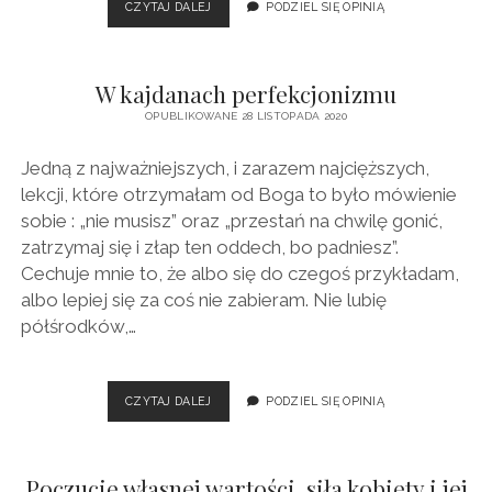
WDZIĘCZNOŚĆ
CZYTAJ DALEJ
PODZIEL SIĘ OPINIĄ
W kajdanach perfekcjonizmu
OPUBLIKOWANE 28 LISTOPADA 2020
Jedną z najważniejszych, i zarazem najcięższych,
lekcji, które otrzymałam od Boga to było mówienie
sobie : „nie musisz” oraz „przestań na chwilę gonić,
zatrzymaj się i złap ten oddech, bo padniesz”.
Cechuje mnie to, że albo się do czegoś przykładam,
albo lepiej się za coś nie zabieram. Nie lubię
półśrodków,…
W
CZYTAJ DALEJ
PODZIEL SIĘ OPINIĄ
KAJDANACH
PERFEKCJONIZMU
Poczucie własnej wartości, siła kobiety i jej