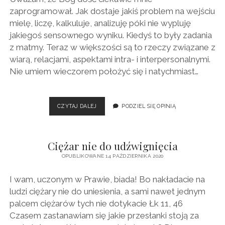
W
zaprogramował. Jak dostaje jakiś problem na wejściu
CHRZEŚCIJAŃSTWIE
mielę, liczę, kalkuluje, analizuję póki nie wypluję
jakiegoś sensownego wyniku. Kiedyś to były zadania
z matmy. Teraz w większości są to rzeczy związane z
wiarą, relacjami, aspektami intra- i interpersonalnymi.
Nie umiem wieczorem położyć się i natychmiast…
BYCIE
CZYTAJ DALEJ
PODZIEL SIĘ OPINIĄ
DZIECKIEM
–
WPIS
Ciężar nie do udźwignięcia
NIEFORMALNY
OPUBLIKOWANE 14 PAŹDZIERNIKA 2020
I wam, uczonym w Prawie, biada! Bo nakładacie na
ludzi ciężary nie do uniesienia, a sami nawet jednym
palcem ciężarów tych nie dotykacie Łk 11, 46
Czasem zastanawiam się jakie przesłanki stoją za