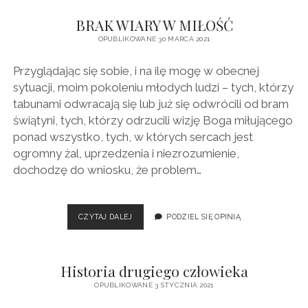
BRAK WIARY W MIŁOŚĆ
OPUBLIKOWANE 30 MARCA 2021
Przyglądając się sobie, i na ilę mogę w obecnej
sytuacji, moim pokoleniu młodych ludzi – tych, którzy
tabunami odwracają się lub już się odwrócili od bram
świątyni, tych, którzy odrzucili wizję Boga miłującego
ponad wszystko, tych, w których sercach jest
ogromny żal, uprzedzenia i niezrozumienie,
dochodzę do wniosku, że problem…
BRAK
CZYTAJ DALEJ
PODZIEL SIĘ OPINIĄ
WIARY
W
MIŁOŚĆ
Historia drugiego człowieka
OPUBLIKOWANE 3 STYCZNIA 2021